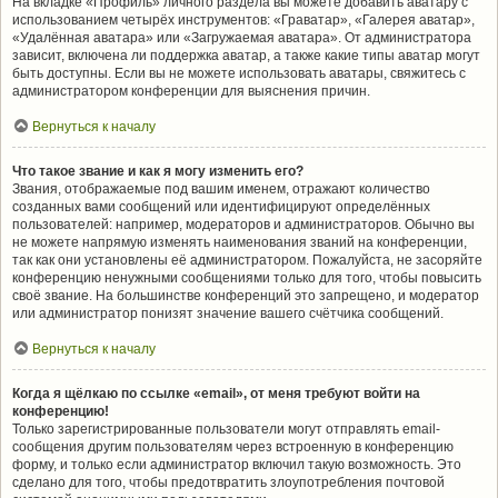
На вкладке «Профиль» личного раздела вы можете добавить аватару с
использованием четырёх инструментов: «Граватар», «Галерея аватар»,
«Удалённая аватара» или «Загружаемая аватара». От администратора
зависит, включена ли поддержка аватар, а также какие типы аватар могут
быть доступны. Если вы не можете использовать аватары, свяжитесь с
администратором конференции для выяснения причин.
Вернуться к началу
Что такое звание и как я могу изменить его?
Звания, отображаемые под вашим именем, отражают количество
созданных вами сообщений или идентифицируют определённых
пользователей: например, модераторов и администраторов. Обычно вы
не можете напрямую изменять наименования званий на конференции,
так как они установлены её администратором. Пожалуйста, не засоряйте
конференцию ненужными сообщениями только для того, чтобы повысить
своё звание. На большинстве конференций это запрещено, и модератор
или администратор понизят значение вашего счётчика сообщений.
Вернуться к началу
Когда я щёлкаю по ссылке «email», от меня требуют войти на
конференцию!
Только зарегистрированные пользователи могут отправлять email-
сообщения другим пользователям через встроенную в конференцию
форму, и только если администратор включил такую возможность. Это
сделано для того, чтобы предотвратить злоупотребления почтовой