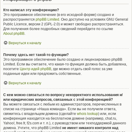
Кто написал эту конференцию?
Это программное обеспечение (в его исходной форме) создано и
распространяется
phpBB Limited
. Оно доступно на условиях GNU General
Public Licence, версии 2 (GPL-2.0) и может свободно распространяться.
Для получения более подробных сведений перейдите по ссылке
About phpBB
.
Вернуться к началу
Почему здесь нет такой-то функции?
Это программное обеспечение было создано и лицензировано phpBB
Limited. Если вы считаете, что какая-то функция должна быть добавлена,
посетите
Центр идей phpBB
, где можно отдать свой голос за уже
поданные идеи или предложить собственные.
Вернуться к началу
С кем можно связаться по вопросу некорректного использования и/
или юридических вопросов, связанных с этой конференцией?
Вы можете связаться с любым из администраторов, перечисленных в
списке на странице «Наша команда». Если вы не получили ответа,
свяжитесь с владельцем домена (сделайте
whois lookup
) или, если
конференция находится на бесплатном домене (например, chat.ru,
Yahoo!, free.fr, f2s.com и т. п.), с руководством или техподдержкой данного
домена. Учтите, что phpBB Limited
не имеет никакого контроля над