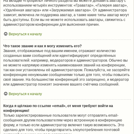
На вкладке «Профиль» личного раздела вы можете добавить аватару с
использованием четырёх инструментов: «Граватар», «Галерея аватар»,
«Удалённая аватара» или «Загружаемая аватара». От администратора
зависит, включена ли поддержка аватар, а также какие типы аватар могут
быть доступны. Если вы не можете использовать аватары, свяжитесь с
администратором конференции для выяснения причин.
Вернуться к началу
Что такое звание и как я могу изменить его?
Звания, отображаемые под вашим именем, отражают количество
созданных вами сообщений или идентифицируют определённых
пользователей: например, модераторов и администраторов. Обычно вы
не можете напрямую изменять наименования званий на конференции,
так как они установлены её администратором. Пожалуйста, не засоряйте
конференцию ненужными сообщениями только для того, чтобы повысить
своё звание. На большинстве конференций это запрещено, и модератор
или администратор понизят значение вашего счётчика сообщений.
Вернуться к началу
Когда я щёлкаю по ссылке «email», от меня требуют войти на
конференцию!
Только зарегистрированные пользователи могут отправлять email-
сообщения другим пользователям через встроенную в конференцию
форму, и только если администратор включил такую возможность. Это
сделано для того, чтобы предотвратить злоупотребления почтовой