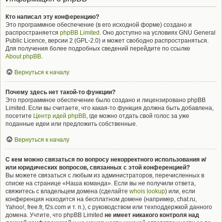
Кто написал эту конференцию?
Это программное обеспечение (в его исходной форме) создано и
распространяется
phpBB Limited
. Оно доступно на условиях GNU General
Public Licence, версии 2 (GPL-2.0) и может свободно распространяться.
Для получения более подробных сведений перейдите по ссылке
About phpBB
.
Вернуться к началу
Почему здесь нет такой-то функции?
Это программное обеспечение было создано и лицензировано phpBB
Limited. Если вы считаете, что какая-то функция должна быть добавлена,
посетите
Центр идей phpBB
, где можно отдать свой голос за уже
поданные идеи или предложить собственные.
Вернуться к началу
С кем можно связаться по вопросу некорректного использования и/
или юридических вопросов, связанных с этой конференцией?
Вы можете связаться с любым из администраторов, перечисленных в
списке на странице «Наша команда». Если вы не получили ответа,
свяжитесь с владельцем домена (сделайте
whois lookup
) или, если
конференция находится на бесплатном домене (например, chat.ru,
Yahoo!, free.fr, f2s.com и т. п.), с руководством или техподдержкой данного
домена. Учтите, что phpBB Limited
не имеет никакого контроля над