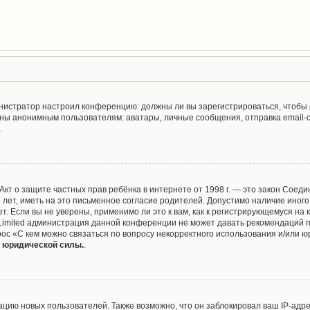
дминистратор настроил конференцию: должны ли вы зарегистрироваться, чтобы
ы анонимным пользователям: аватары, личные сообщения, отправка email-сооб
.
 или Акт о защите частных прав ребёнка в интернете от 1998 г. — это закон Со
ет, иметь на это письменное согласие родителей. Допустимо наличие иного
 Если вы не уверены, применимо ли это к вам, как к регистрирующемуся на 
 Limited администрация данной конференции не может давать рекомендаций 
рос «С кем можно связаться по вопросу некорректного использования и/или ю
т юридической силы.
.
ию новых пользователей. Также возможно, что он заблокировал ваш IP-адре