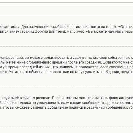
овая тема». Для размещения сообщения в теме щёлкните по кнопке «Ответит
ится внизу страниц форума или темы. Например: «Вы можете начинать темы»
конференции, вы можете редактировать и удалять только свои собственные 
лько в течение ограниченного времени после его создания. Если кто-то уже 
дату и время последней из них. Эта надпись не появляется, если сообщение 
ию. Учтите, что обычные пользователи не могут удалить сообщение, если на 
создать её в личном разделе. После этого вы можете отметить флажком пун
обавление подписи по умолчанию ко всем вашим сообщениям, сделав соотве
а это, вы сможете отменить добавление подписи в отдельных сообщениях, у