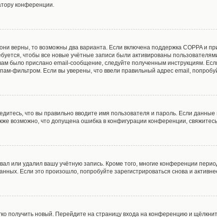
атору конференции.
они верны, то возможны два варианта. Если включена поддержка COPPA и при 
буется, чтобы все новые учётные записи были активированы пользователями
ам было прислано email-сообщение, следуйте полученным инструкциям. Если
пам-фильтром. Если вы уверены, что ввели правильный адрес email, попробу
едитесь, что вы правильно вводите имя пользователя и пароль. Если данные
Также возможно, что допущена ошибка в конфигурации конференции, свяжитес
вал или удалил вашу учётную запись. Кроме того, многие конференции пери
ных. Если это произошло, попробуйте зарегистрироваться снова и активнее 
егко получить новый. Перейдите на страницу входа на конференцию и щёлкни