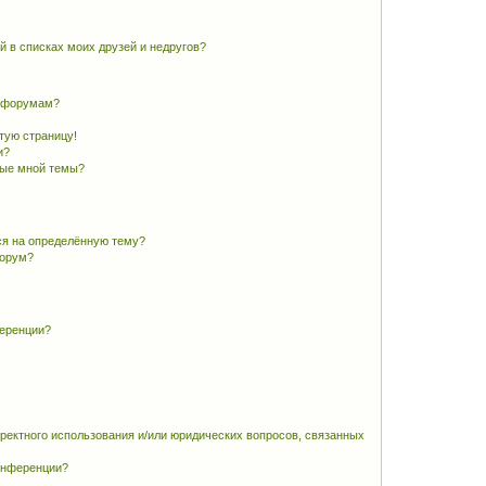
й в списках моих друзей и недругов?
и форумам?
стую страницу!
и?
ные мной темы?
ся на определённую тему?
форум?
ференции?
рректного использования и/или юридических вопросов, связанных
конференции?