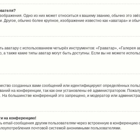
ователя?
зображения. Одно из них может относиться к вашему званию, обычно это звёзд
. Другое, обычно более крупное, изображение известно как «аватара» и обы
ь аватару с использованием четырёх инструментов: «Граватар», «Галерея а
, а также какие типы аватар могут быть доступны. Если вы не можете испол
чество созданных вами сообщений или идентифицируют определённых польз
аний на конференции, так как они установлены её администратором. Пожа
е. На большинстве конференций это запрещено, и модератор или администра
йти на конференцию!
ь email-сообщения другим пользователям через встроенную в конференцию ф
ь злоупотребления почтовой системой анонимными пользователями.