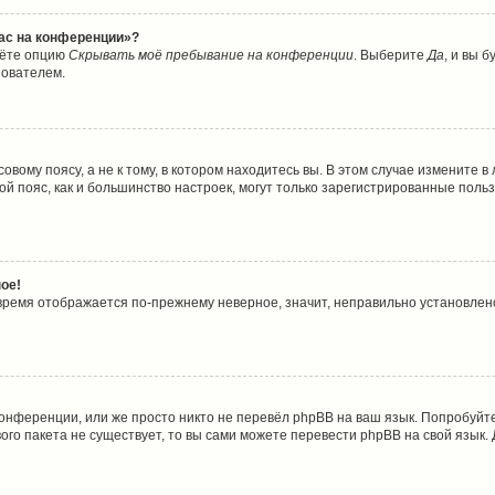
час на конференции»?
дёте опцию
Скрывать моё пребывание на конференции
. Выберите
Да
, и вы 
зователем.
вому поясу, а не к тому, в котором находитесь вы. В этом случае измените в 
совой пояс, как и большинство настроек, могут только зарегистрированные пол
ое!
о время отображается по-прежнему неверное, значит, неправильно установле
онференции, или же просто никто не перевёл phpBB на ваш язык. Попробуйт
ового пакета не существует, то вы сами можете перевести phpBB на свой язы