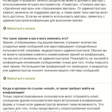
На вкладке «Профиль» личного раздела вы можете добавить аватару с
использованием четырёх инструментов: «Граватар», «Галерея аватар»,
«Удалённая аватара» или «Загружаемая аватара». От администратора
зависит, включена ли поддержка аватар, а также какие типы аватар могут
быть доступны. Если вы не можете использовать аватары, свяжитесь с
администратором конференции для выяснения причин.
Вернуться к началу
Что такое звание и как я могу изменить его?
Звания, отображаемые под вашим именем, отражают количество
созданных вами сообщений или идентифицируют определённых
пользователей: например, модераторов и администраторов. Обычно вы
не можете напрямую изменять наименования званий на конференции,
так как они установлены её администратором. Пожалуйста, не засоряйте
конференцию ненужными сообщениями только для того, чтобы повысить
своё звание. На большинстве конференций это запрещено, и модератор
или администратор понизят значение вашего счётчика сообщений.
Вернуться к началу
Когда я щёлкаю по ссылке «email», от меня требуют войти на
конференцию!
Только зарегистрированные пользователи могут отправлять email-
сообщения другим пользователям через встроенную в конференцию
форму, и только если администратор включил такую возможность. Это
сделано для того, чтобы предотвратить злоупотребления почтовой