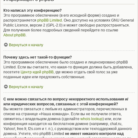
Кто написал эту конференцию?
Это программное обеспечение (в его исходной форме) создано и
распространяется
phpBB Limited
. Оно доступно на условиях GNU General
Public Licence, версии 2 (GPL-2.0) и может свободно распространяться.
Для получения более подробных сведений перейдите по ссылке
About phpBB
.
Вернуться к началу
Почему здесь нет такой-то функции?
Это программное обеспечение было создано и лицензировано phpBB
Limited. Если вы считаете, что какая-то функция должна быть добавлена,
посетите
Центр идей phpBB
, где можно отдать свой голос за уже
поданные идеи или предложить собственные.
Вернуться к началу
С кем можно связаться по вопросу некорректного использования и/
или юридических вопросов, связанных с этой конференцией?
Вы можете связаться с любым из администраторов, перечисленных в
списке на странице «Наша команда». Если вы не получили ответа,
свяжитесь с владельцем домена (сделайте
whois lookup
) или, если
конференция находится на бесплатном домене (например, chat.ru,
Yahoo!, free.fr, f2s.com и т. п.), с руководством или техподдержкой данного
домена. Учтите, что phpBB Limited
не имеет никакого контроля над