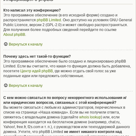
Кто написал эту конференцию?
Это программное обеспечение (в его исходной форме) создано и
распространяется
phpBB Limited
. Оно доступно на условиях GNU General
Public Licence, версии 2 (GPL-2.0) и может свободно распространяться.
Для получения более подробных сведений перейдите по ссылке
About phpBB
.
Вернуться к началу
Почему здесь нет такой-то функции?
Это программное обеспечение было создано и лицензировано phpBB
Limited. Если вы считаете, что какая-то функция должна быть добавлена,
посетите
Центр идей phpBB
, где можно отдать свой голос за уже
поданные идеи или предложить собственные.
Вернуться к началу
С кем можно связаться по вопросу некорректного использования и/
или юридических вопросов, связанных с этой конференцией?
Вы можете связаться с любым из администраторов, перечисленных в
списке на странице «Наша команда». Если вы не получили ответа,
свяжитесь с владельцем домена (сделайте
whois lookup
) или, если
конференция находится на бесплатном домене (например, chat.ru,
Yahoo!, free.fr, f2s.com и т. п.), с руководством или техподдержкой данного
домена. Учтите, что phpBB Limited
не имеет никакого контроля над