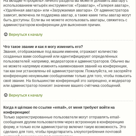
На вкладке «Профиль» личного раздела вы можете добавить аватару с
использованием четырёх инструментов: «Граватар», «Галерея аватар»,
«Удалённая аватара» или «Загружаемая аватара». От администратора
зависит, включена ли поддержка аватар, а также какие типы аватар могут
быть доступны. Если вы не можете использовать аватары, свяжитесь с
администратором конференции для выяснения причин.
Вернуться к началу
Что такое звание и как я могу изменить его?
Звания, отображаемые под вашим именем, отражают количество
созданных вами сообщений или идентифицируют определённых
пользователей: например, модераторов и администраторов. Обычно вы
не можете напрямую изменять наименования званий на конференции,
так как они установлены её администратором. Пожалуйста, не засоряйте
конференцию ненужными сообщениями только для того, чтобы повысить
своё звание. На большинстве конференций это запрещено, и модератор
или администратор понизят значение вашего счётчика сообщений.
Вернуться к началу
Когда я щёлкаю по ссылке «email», от меня требуют войти на
конференцию!
Только зарегистрированные пользователи могут отправлять email-
сообщения другим пользователям через встроенную в конференцию
форму, и только если администратор включил такую возможность. Это
сделано для того, чтобы предотвратить злоупотребления почтовой