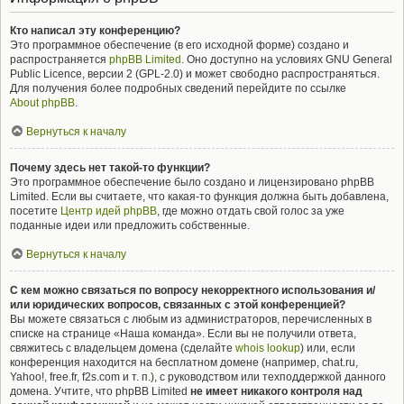
Кто написал эту конференцию?
Это программное обеспечение (в его исходной форме) создано и
распространяется
phpBB Limited
. Оно доступно на условиях GNU General
Public Licence, версии 2 (GPL-2.0) и может свободно распространяться.
Для получения более подробных сведений перейдите по ссылке
About phpBB
.
Вернуться к началу
Почему здесь нет такой-то функции?
Это программное обеспечение было создано и лицензировано phpBB
Limited. Если вы считаете, что какая-то функция должна быть добавлена,
посетите
Центр идей phpBB
, где можно отдать свой голос за уже
поданные идеи или предложить собственные.
Вернуться к началу
С кем можно связаться по вопросу некорректного использования и/
или юридических вопросов, связанных с этой конференцией?
Вы можете связаться с любым из администраторов, перечисленных в
списке на странице «Наша команда». Если вы не получили ответа,
свяжитесь с владельцем домена (сделайте
whois lookup
) или, если
конференция находится на бесплатном домене (например, chat.ru,
Yahoo!, free.fr, f2s.com и т. п.), с руководством или техподдержкой данного
домена. Учтите, что phpBB Limited
не имеет никакого контроля над