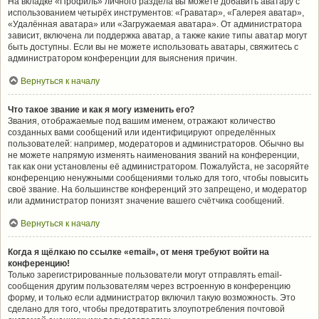
На вкладке «Профиль» личного раздела вы можете добавить аватару с
использованием четырёх инструментов: «Граватар», «Галерея аватар»,
«Удалённая аватара» или «Загружаемая аватара». От администратора
зависит, включена ли поддержка аватар, а также какие типы аватар могут
быть доступны. Если вы не можете использовать аватары, свяжитесь с
администратором конференции для выяснения причин.
Вернуться к началу
Что такое звание и как я могу изменить его?
Звания, отображаемые под вашим именем, отражают количество
созданных вами сообщений или идентифицируют определённых
пользователей: например, модераторов и администраторов. Обычно вы
не можете напрямую изменять наименования званий на конференции,
так как они установлены её администратором. Пожалуйста, не засоряйте
конференцию ненужными сообщениями только для того, чтобы повысить
своё звание. На большинстве конференций это запрещено, и модератор
или администратор понизят значение вашего счётчика сообщений.
Вернуться к началу
Когда я щёлкаю по ссылке «email», от меня требуют войти на
конференцию!
Только зарегистрированные пользователи могут отправлять email-
сообщения другим пользователям через встроенную в конференцию
форму, и только если администратор включил такую возможность. Это
сделано для того, чтобы предотвратить злоупотребления почтовой