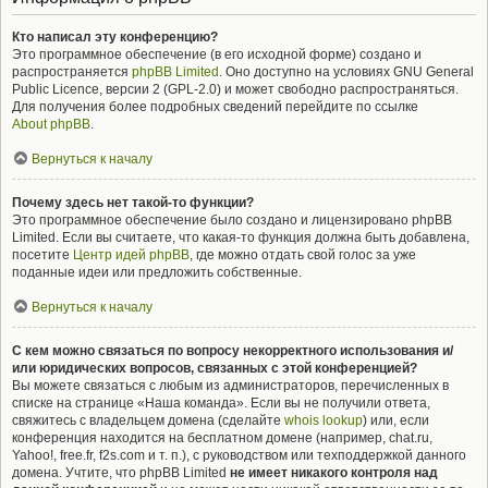
Кто написал эту конференцию?
Это программное обеспечение (в его исходной форме) создано и
распространяется
phpBB Limited
. Оно доступно на условиях GNU General
Public Licence, версии 2 (GPL-2.0) и может свободно распространяться.
Для получения более подробных сведений перейдите по ссылке
About phpBB
.
Вернуться к началу
Почему здесь нет такой-то функции?
Это программное обеспечение было создано и лицензировано phpBB
Limited. Если вы считаете, что какая-то функция должна быть добавлена,
посетите
Центр идей phpBB
, где можно отдать свой голос за уже
поданные идеи или предложить собственные.
Вернуться к началу
С кем можно связаться по вопросу некорректного использования и/
или юридических вопросов, связанных с этой конференцией?
Вы можете связаться с любым из администраторов, перечисленных в
списке на странице «Наша команда». Если вы не получили ответа,
свяжитесь с владельцем домена (сделайте
whois lookup
) или, если
конференция находится на бесплатном домене (например, chat.ru,
Yahoo!, free.fr, f2s.com и т. п.), с руководством или техподдержкой данного
домена. Учтите, что phpBB Limited
не имеет никакого контроля над