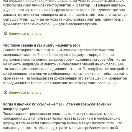
На вкладке «Профиль» личного раздела вы можете добавить аватару с
использованием четырёх инструментов: «Граватар», «Галерея аватар»,
«Удалённая аватара» или «Загружаемая аватара». От администратора
зависит, включена ли поддержка аватар, а также какие типы аватар могут
быть доступны. Если вы не можете использовать аватары, свяжитесь с
администратором конференции для выяснения причин.
Вернуться к началу
Что такое звание и как я могу изменить его?
Звания, отображаемые под вашим именем, отражают количество
созданных вами сообщений или идентифицируют определённых
пользователей: например, модераторов и администраторов. Обычно вы
не можете напрямую изменять наименования званий на конференции,
так как они установлены её администратором. Пожалуйста, не засоряйте
конференцию ненужными сообщениями только для того, чтобы повысить
своё звание. На большинстве конференций это запрещено, и модератор
или администратор понизят значение вашего счётчика сообщений.
Вернуться к началу
Когда я щёлкаю по ссылке «email», от меня требуют войти на
конференцию!
Только зарегистрированные пользователи могут отправлять email-
сообщения другим пользователям через встроенную в конференцию
форму, и только если администратор включил такую возможность. Это
сделано для того, чтобы предотвратить злоупотребления почтовой