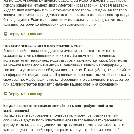
На вкладке «Профиль» личного раздела вы можете добавить аватару с
использованием четырёх инструментов: «Граватар», «Галерея аватар»,
«Удалённая аватара» или «Загружаемая аватара». От администратора
зависит, включена ли поддержка аватар, а также какие типы аватар могут
быть доступны. Если вы не можете использовать аватары, свяжитесь с
администратором конференции для выяснения причин.
Вернуться к началу
Что такое звание и как я могу изменить его?
Звания, отображаемые под вашим именем, отражают количество
созданных вами сообщений или идентифицируют определённых
пользователей: например, модераторов и администраторов. Обычно вы
не можете напрямую изменять наименования званий на конференции,
так как они установлены её администратором. Пожалуйста, не засоряйте
конференцию ненужными сообщениями только для того, чтобы повысить
своё звание. На большинстве конференций это запрещено, и модератор
или администратор понизят значение вашего счётчика сообщений.
Вернуться к началу
Когда я щёлкаю по ссылке «email», от меня требуют войти на
конференцию!
Только зарегистрированные пользователи могут отправлять email-
сообщения другим пользователям через встроенную в конференцию
форму, и только если администратор включил такую возможность. Это
сделано для того, чтобы предотвратить злоупотребления почтовой