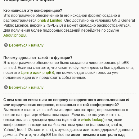
Кто написал эту конференцию?
Это программное обеспечение (в его исходной форме) создано и
распространяется
phpBB Limited
. Оно доступно на условиях GNU General
Public Licence, версии 2 (GPL-2.0) и может свободно распространяться.
Для получения более подробных сведений перейдите по ссылке
About phpBB
.
Вернуться к началу
Почему здесь нет такой-то функции?
Это программное обеспечение было создано и лицензировано phpBB
Limited. Если вы считаете, что какая-то функция должна быть добавлена,
посетите
Центр идей phpBB
, где можно отдать свой голос за уже
поданные идеи или предложить собственные.
Вернуться к началу
С кем можно связаться по вопросу некорректного использования и/
или юридических вопросов, связанных с этой конференцией?
Вы можете связаться с любым из администраторов, перечисленных в
списке на странице «Наша команда». Если вы не получили ответа,
свяжитесь с владельцем домена (сделайте
whois lookup
) или, если
конференция находится на бесплатном домене (например, chat.ru,
Yahoo!, free.fr, f2s.com и т. п.), с руководством или техподдержкой данного
домена. Учтите, что phpBB Limited
не имеет никакого контроля над