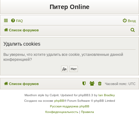
Питер Online
FAQ
Вход
П
Список форумов
о
Удалить cookies
и
с
Вы уверены, что хотите удалить все cookie, установленные данной
конференцией?
к
Список форумов
Часовой пояс:
UTC
Maxthon style by Culprit. Updated for phpBB3.3 by
Ian Bradley
Создано на основе
phpBB
® Forum Software © phpBB Limited
Русская поддержка phpBB
Конфиденциальность
|
Правила