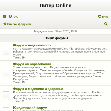
Питер Online
FAQ
Вход
П
Список форумов
о
Текущее время: 08 авг 2026, 19:32
и
Общие форумы
с
Форум о недвижимости
к
се что касается рынка недвижимости Санкт-Петербурга: обсуждение цен,
районов, строительных компаний и их проектов, первичное и вторичное
жилье
Темы:
19
Форум об образовании
Учиться никогда не поздно... Раздел для тех кто учится и
совершенствуется... Темы касающиеся Учебы, Студентов, Школьников,
Преподавателей, Подготовительных и Образовательных курсов, ВУЗы,
Техникумы, Лицеи, школы и пр. образовательные учреждения Санкт-
Петербурга
Темы:
15
Форум о медицине и здоровье
Все знают, что болезнь лучше предупредить, чем ее лечить... Как быть
здоровым и не болеть, а если уж заболели, то побыстрее вылечиться...
Здесь обсуждаем все что связано со здоровьем и медициной
Темы:
31
Юридический форум