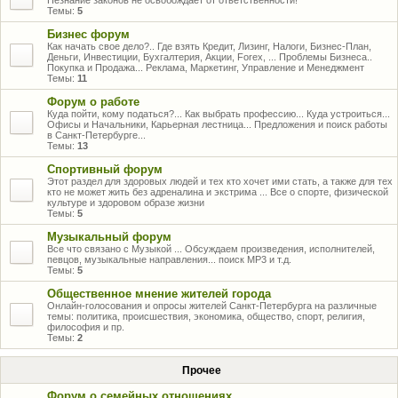
Незнание законов не освобождает от ответственности!
Темы:
5
Бизнес форум
Как начать свое дело?.. Где взять Кредит, Лизинг, Налоги, Бизнес-План,
Деньги, Инвестиции, Бухгалтерия, Акции, Forex, ... Проблемы Бизнеса..
Покупка и Продажа... Реклама, Маркетинг, Управление и Менеджмент
Темы:
11
Форум о работе
Куда пойти, кому податься?... Как выбрать профессию... Куда устроиться...
Офисы и Начальники, Карьерная лестница... Предложения и поиск работы
в Санкт-Петербурге...
Темы:
13
Спортивный форум
Этот раздел для здоровых людей и тех кто хочет ими стать, а также для тех
кто не может жить без адреналина и экстрима ... Все о спорте, физической
культуре и здоровом образе жизни
Темы:
5
Музыкальный форум
Все что связано с Музыкой ... Обсуждаем произведения, исполнителей,
певцов, музыкальные направления... поиск MP3 и т.д.
Темы:
5
Общественное мнение жителей города
Онлайн-голосования и опросы жителей Санкт-Петербурга на различные
темы: политика, происшествия, экономика, общество, спорт, религия,
философия и пр.
Темы:
2
Прочее
Форум о семейных отношениях