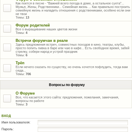
Как поется в песне - "Важней всего погода в доме, а остальное суета"...
Мужья, Жены, Родственники... Семейная жизнь ... Как правильно построить
семейную жизнь и наладить отношения с родствениками, особено если они
не твои
Темы:
13
Форум родителей
Все о выращивание наших цветов жизни
Темы:
4
Встречи форумчан в реале
Здесь предложения встреч, совместных походов в кино, театры, клубы,
просто попить пивка в баре или чаю в кафе... Есть свободное время, забей
стрелку, собери народ и устрой праздник
Темы:
6
Трёп
Если нечего сказать по существу, но очень хочется пофлудить, тогда вам
сюда...
Темы:
706
Вопросы по форуму
О Форуме
Все, что касается этого сайта: предложения, пожелания, замечания,
вопросы по работе
Темы:
3
ВХОД
Имя пользователя:
Пароль: