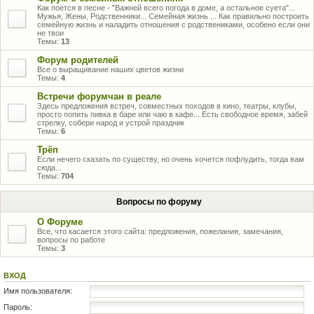
Как поется в песне - "Важней всего погода в доме, а остальное суета"...
Мужья, Жены, Родственники... Семейная жизнь ... Как правильно построить
семейную жизнь и наладить отношения с родствениками, особено если они
не твои
Темы:
13
Форум родителей
Все о выращивание наших цветов жизни
Темы:
4
Встречи форумчан в реале
Здесь предложения встреч, совместных походов в кино, театры, клубы,
просто попить пивка в баре или чаю в кафе... Есть свободное время, забей
стрелку, собери народ и устрой праздник
Темы:
6
Трёп
Если нечего сказать по существу, но очень хочется пофлудить, тогда вам
сюда...
Темы:
704
Вопросы по форуму
О Форуме
Все, что касается этого сайта: предложения, пожелания, замечания,
вопросы по работе
Темы:
3
ВХОД
Имя пользователя:
Пароль: