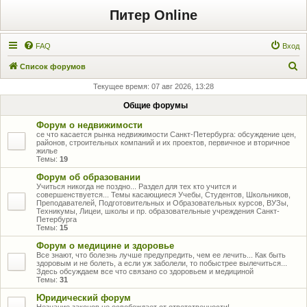
Питер Online
FAQ
Вход
П
Список форумов
о
Текущее время: 07 авг 2026, 13:28
и
Общие форумы
с
Форум о недвижимости
к
се что касается рынка недвижимости Санкт-Петербурга: обсуждение цен,
районов, строительных компаний и их проектов, первичное и вторичное
жилье
Темы:
19
Форум об образовании
Учиться никогда не поздно... Раздел для тех кто учится и
совершенствуется... Темы касающиеся Учебы, Студентов, Школьников,
Преподавателей, Подготовительных и Образовательных курсов, ВУЗы,
Техникумы, Лицеи, школы и пр. образовательные учреждения Санкт-
Петербурга
Темы:
15
Форум о медицине и здоровье
Все знают, что болезнь лучше предупредить, чем ее лечить... Как быть
здоровым и не болеть, а если уж заболели, то побыстрее вылечиться...
Здесь обсуждаем все что связано со здоровьем и медициной
Темы:
31
Юридический форум