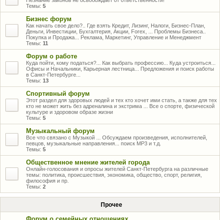
Незнание законов не освобождает от ответственности!
Темы:
5
Бизнес форум
Как начать свое дело?.. Где взять Кредит, Лизинг, Налоги, Бизнес-План,
Деньги, Инвестиции, Бухгалтерия, Акции, Forex, ... Проблемы Бизнеса..
Покупка и Продажа... Реклама, Маркетинг, Управление и Менеджмент
Темы:
11
Форум о работе
Куда пойти, кому податься?... Как выбрать профессию... Куда устроиться...
Офисы и Начальники, Карьерная лестница... Предложения и поиск работы
в Санкт-Петербурге...
Темы:
13
Спортивный форум
Этот раздел для здоровых людей и тех кто хочет ими стать, а также для тех
кто не может жить без адреналина и экстрима ... Все о спорте, физической
культуре и здоровом образе жизни
Темы:
5
Музыкальный форум
Все что связано с Музыкой ... Обсуждаем произведения, исполнителей,
певцов, музыкальные направления... поиск MP3 и т.д.
Темы:
5
Общественное мнение жителей города
Онлайн-голосования и опросы жителей Санкт-Петербурга на различные
темы: политика, происшествия, экономика, общество, спорт, религия,
философия и пр.
Темы:
2
Прочее
Форум о семейных отношениях