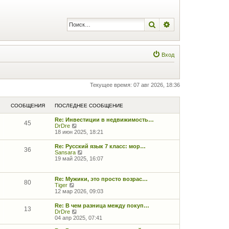
Поиск
Расширенный по
Вход
Текущее время: 07 авг 2026, 18:36
СООБЩЕНИЯ
ПОСЛЕДНЕЕ СООБЩЕНИЕ
Re: Инвестиции в недвижимость…
45
П
DrDre
е
18 июн 2025, 18:21
р
е
Re: Русский язык 7 класс: мор…
36
й
П
Sansara
т
е
19 май 2025, 16:07
и
р
к
е
п
й
Re: Мужики, это просто возрас…
о
80
т
П
Tiger
с
и
е
12 мар 2026, 09:03
л
к
р
е
п
е
д
Re: В чем разница между покуп…
о
13
й
н
П
DrDre
с
т
е
е
04 апр 2025, 07:41
л
и
м
р
е
к