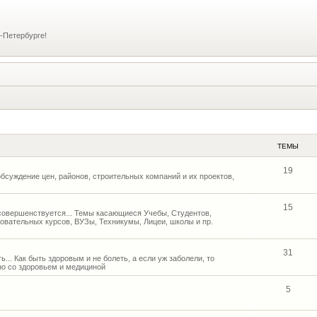
-Петербурге!
ТЕМЫ
19
бсуждение цен, районов, строительных компаний и их проектов,
15
и совершенствуется... Темы касающиеся Учебы, Студентов,
овательных курсов, ВУЗы, Техникумы, Лицеи, школы и пр.
31
... Как быть здоровым и не болеть, а если уж заболели, то
но со здоровьем и медициной
5