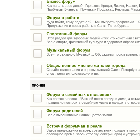
Бизнес форум
Как начать свое дело?.. Где взять Кредит, Лизинг, Налоги,
Проблемы Бизнеса.. Покупка и Продажа... Реклама, Марк
Форум о работе
Куда пойти, кому податься?... Как выбрать профессию... 
Предложения и поиск работы в Санкт-Петербурге...
Спортивный форум
Этот раздел для здоровых людей и тех кто хочет ими стать
Все о спорте, физической культуре и здоровом образе жи
Музыкальный форум
Все что связано с Музыкой ... Обсуждаем произведения, 
Общественное мнение жителей города
Онлайн-голосования и опросы жителей Санкт-Петербурга 
спорт, религия, философия и пр.
ПРОЧЕЕ
Форум о семейных отношениях
Как поется в песне - "Важней всего погода в доме, а оста
правильно построить семейную жизнь и наладить отношен
Форум родителей
Все о выращивание наших цветов жизни
Встречи форумчан в реале
Здесь предложения встреч, совместных походов в кино, те
свободное время, забей стрелку, собери народ и устрой п