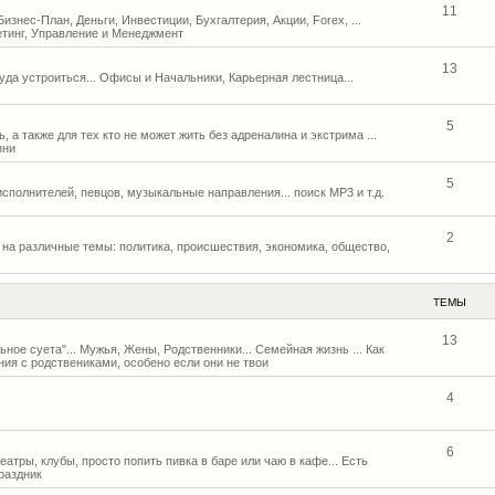
11
 Бизнес-План, Деньги, Инвестиции, Бухгалтерия, Акции, Forex, ...
етинг, Управление и Менеджмент
13
Куда устроиться... Офисы и Начальники, Карьерная лестница...
5
, а также для тех кто не может жить без адреналина и экстрима ...
зни
5
исполнителей, певцов, музыкальные направления... поиск MP3 и т.д.
2
на различные темы: политика, происшествия, экономика, общество,
ТЕМЫ
13
льное суета"... Мужья, Жены, Родственники... Семейная жизнь ... Как
ия с родствениками, особено если они не твои
4
6
атры, клубы, просто попить пивка в баре или чаю в кафе... Есть
раздник