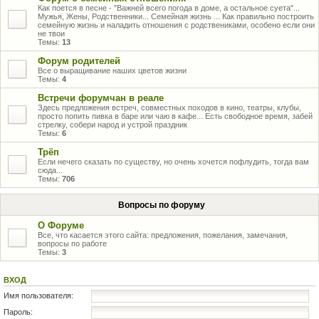
Как поется в песне - "Важней всего погода в доме, а остальное суета"...
Мужья, Жены, Родственники... Семейная жизнь ... Как правильно построить
семейную жизнь и наладить отношения с родствениками, особено если они
не твои
Темы:
13
Форум родителей
Все о выращивание наших цветов жизни
Темы:
4
Встречи форумчан в реале
Здесь предложения встреч, совместных походов в кино, театры, клубы,
просто попить пивка в баре или чаю в кафе... Есть свободное время, забей
стрелку, собери народ и устрой праздник
Темы:
6
Трёп
Если нечего сказать по существу, но очень хочется пофлудить, тогда вам
сюда...
Темы:
706
Вопросы по форуму
О Форуме
Все, что касается этого сайта: предложения, пожелания, замечания,
вопросы по работе
Темы:
3
ВХОД
Имя пользователя:
Пароль: