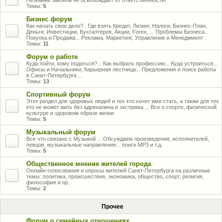
Незнание законов не освобождает от ответственности!
Темы:
5
Бизнес форум
Как начать свое дело?.. Где взять Кредит, Лизинг, Налоги, Бизнес-План,
Деньги, Инвестиции, Бухгалтерия, Акции, Forex, ... Проблемы Бизнеса..
Покупка и Продажа... Реклама, Маркетинг, Управление и Менеджмент
Темы:
11
Форум о работе
Куда пойти, кому податься?... Как выбрать профессию... Куда устроиться...
Офисы и Начальники, Карьерная лестница... Предложения и поиск работы
в Санкт-Петербурге...
Темы:
13
Спортивный форум
Этот раздел для здоровых людей и тех кто хочет ими стать, а также для тех
кто не может жить без адреналина и экстрима ... Все о спорте, физической
культуре и здоровом образе жизни
Темы:
5
Музыкальный форум
Все что связано с Музыкой ... Обсуждаем произведения, исполнителей,
певцов, музыкальные направления... поиск MP3 и т.д.
Темы:
5
Общественное мнение жителей города
Онлайн-голосования и опросы жителей Санкт-Петербурга на различные
темы: политика, происшествия, экономика, общество, спорт, религия,
философия и пр.
Темы:
2
Прочее
Форум о семейных отношениях