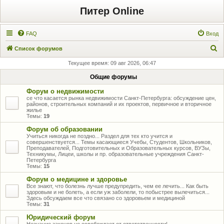
Питер Online
FAQ
Вход
П
Список форумов
о
Текущее время: 09 авг 2026, 06:47
и
Общие форумы
с
Форум о недвижимости
к
се что касается рынка недвижимости Санкт-Петербурга: обсуждение цен,
районов, строительных компаний и их проектов, первичное и вторичное
жилье
Темы:
19
Форум об образовании
Учиться никогда не поздно... Раздел для тех кто учится и
совершенствуется... Темы касающиеся Учебы, Студентов, Школьников,
Преподавателей, Подготовительных и Образовательных курсов, ВУЗы,
Техникумы, Лицеи, школы и пр. образовательные учреждения Санкт-
Петербурга
Темы:
15
Форум о медицине и здоровье
Все знают, что болезнь лучше предупредить, чем ее лечить... Как быть
здоровым и не болеть, а если уж заболели, то побыстрее вылечиться...
Здесь обсуждаем все что связано со здоровьем и медициной
Темы:
31
Юридический форум