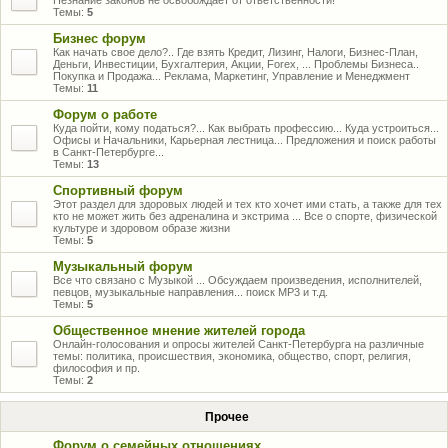
Незнание законов не освобождает от ответственности!
Темы:
5
Бизнес форум
Как начать свое дело?.. Где взять Кредит, Лизинг, Налоги, Бизнес-План,
Деньги, Инвестиции, Бухгалтерия, Акции, Forex, ... Проблемы Бизнеса..
Покупка и Продажа... Реклама, Маркетинг, Управление и Менеджмент
Темы:
11
Форум о работе
Куда пойти, кому податься?... Как выбрать профессию... Куда устроиться...
Офисы и Начальники, Карьерная лестница... Предложения и поиск работы
в Санкт-Петербурге...
Темы:
13
Спортивный форум
Этот раздел для здоровых людей и тех кто хочет ими стать, а также для тех
кто не может жить без адреналина и экстрима ... Все о спорте, физической
культуре и здоровом образе жизни
Темы:
5
Музыкальный форум
Все что связано с Музыкой ... Обсуждаем произведения, исполнителей,
певцов, музыкальные направления... поиск MP3 и т.д.
Темы:
5
Общественное мнение жителей города
Онлайн-голосования и опросы жителей Санкт-Петербурга на различные
темы: политика, происшествия, экономика, общество, спорт, религия,
философия и пр.
Темы:
2
Прочее
Форум о семейных отношениях