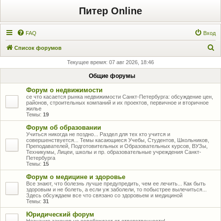
Питер Online
FAQ
Вход
П
Список форумов
о
Текущее время: 07 авг 2026, 18:46
и
Общие форумы
с
Форум о недвижимости
к
се что касается рынка недвижимости Санкт-Петербурга: обсуждение цен,
районов, строительных компаний и их проектов, первичное и вторичное
жилье
Темы:
19
Форум об образовании
Учиться никогда не поздно... Раздел для тех кто учится и
совершенствуется... Темы касающиеся Учебы, Студентов, Школьников,
Преподавателей, Подготовительных и Образовательных курсов, ВУЗы,
Техникумы, Лицеи, школы и пр. образовательные учреждения Санкт-
Петербурга
Темы:
15
Форум о медицине и здоровье
Все знают, что болезнь лучше предупредить, чем ее лечить... Как быть
здоровым и не болеть, а если уж заболели, то побыстрее вылечиться...
Здесь обсуждаем все что связано со здоровьем и медициной
Темы:
31
Юридический форум