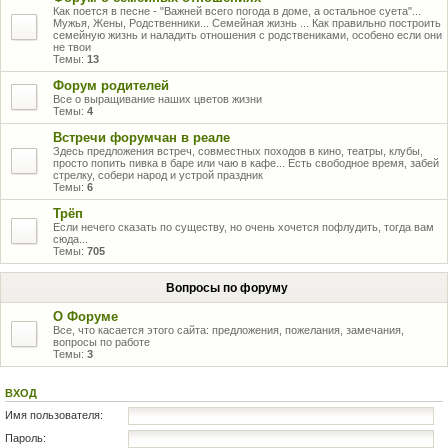
Как поется в песне - "Важней всего погода в доме, а остальное суета"...
Мужья, Жены, Родственники... Семейная жизнь ... Как правильно построить
семейную жизнь и наладить отношения с родствениками, особено если они
не твои
Темы:
13
Форум родителей
Все о выращивание наших цветов жизни
Темы:
4
Встречи форумчан в реале
Здесь предложения встреч, совместных походов в кино, театры, клубы,
просто попить пивка в баре или чаю в кафе... Есть свободное время, забей
стрелку, собери народ и устрой праздник
Темы:
6
Трёп
Если нечего сказать по существу, но очень хочется пофлудить, тогда вам
сюда...
Темы:
705
Вопросы по форуму
О Форуме
Все, что касается этого сайта: предложения, пожелания, замечания,
вопросы по работе
Темы:
3
ВХОД
Имя пользователя:
Пароль: