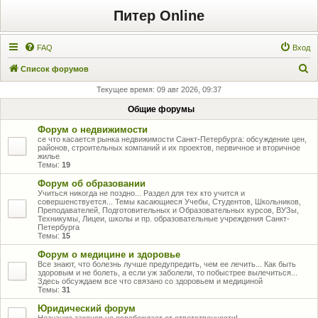
Питер Online
FAQ
Вход
П
Список форумов
о
Текущее время: 09 авг 2026, 09:37
и
Общие форумы
с
Форум о недвижимости
к
се что касается рынка недвижимости Санкт-Петербурга: обсуждение цен,
районов, строительных компаний и их проектов, первичное и вторичное
жилье
Темы:
19
Форум об образовании
Учиться никогда не поздно... Раздел для тех кто учится и
совершенствуется... Темы касающиеся Учебы, Студентов, Школьников,
Преподавателей, Подготовительных и Образовательных курсов, ВУЗы,
Техникумы, Лицеи, школы и пр. образовательные учреждения Санкт-
Петербурга
Темы:
15
Форум о медицине и здоровье
Все знают, что болезнь лучше предупредить, чем ее лечить... Как быть
здоровым и не болеть, а если уж заболели, то побыстрее вылечиться...
Здесь обсуждаем все что связано со здоровьем и медициной
Темы:
31
Юридический форум