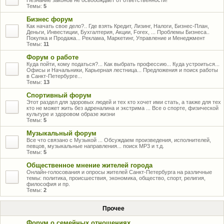
Незнание законов не освобождает от ответственности!
Темы:
5
Бизнес форум
Как начать свое дело?.. Где взять Кредит, Лизинг, Налоги, Бизнес-План,
Деньги, Инвестиции, Бухгалтерия, Акции, Forex, ... Проблемы Бизнеса..
Покупка и Продажа... Реклама, Маркетинг, Управление и Менеджмент
Темы:
11
Форум о работе
Куда пойти, кому податься?... Как выбрать профессию... Куда устроиться...
Офисы и Начальники, Карьерная лестница... Предложения и поиск работы
в Санкт-Петербурге...
Темы:
13
Спортивный форум
Этот раздел для здоровых людей и тех кто хочет ими стать, а также для тех
кто не может жить без адреналина и экстрима ... Все о спорте, физической
культуре и здоровом образе жизни
Темы:
5
Музыкальный форум
Все что связано с Музыкой ... Обсуждаем произведения, исполнителей,
певцов, музыкальные направления... поиск MP3 и т.д.
Темы:
5
Общественное мнение жителей города
Онлайн-голосования и опросы жителей Санкт-Петербурга на различные
темы: политика, происшествия, экономика, общество, спорт, религия,
философия и пр.
Темы:
2
Прочее
Форум о семейных отношениях