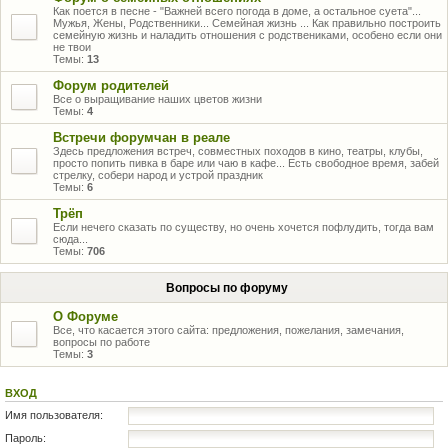
Как поется в песне - "Важней всего погода в доме, а остальное суета"...
Мужья, Жены, Родственники... Семейная жизнь ... Как правильно построить
семейную жизнь и наладить отношения с родствениками, особено если они
не твои
Темы:
13
Форум родителей
Все о выращивание наших цветов жизни
Темы:
4
Встречи форумчан в реале
Здесь предложения встреч, совместных походов в кино, театры, клубы,
просто попить пивка в баре или чаю в кафе... Есть свободное время, забей
стрелку, собери народ и устрой праздник
Темы:
6
Трёп
Если нечего сказать по существу, но очень хочется пофлудить, тогда вам
сюда...
Темы:
706
Вопросы по форуму
О Форуме
Все, что касается этого сайта: предложения, пожелания, замечания,
вопросы по работе
Темы:
3
ВХОД
Имя пользователя:
Пароль: