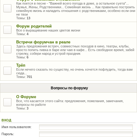
Как поется в песне - "Важней всего погода в доме, а остальное суета"...
Мужья, Жены, Родственники... Семейная жизнь ... Как правильно построить
семейную жизнь и наладить отношения с родствениками, особено если они
не твои
Темы:
13
Форум родителей
Все о выращивание наших цветов жизни
Темы:
4
Встречи форумчан в реале
Здесь предложения встреч, совместных походов в кино, театры, клубы,
просто попить пивка в баре или чаю в кафе... Есть свободное время, забей
стрелку, собери народ и устрой праздник
Темы:
6
Трёп
Если нечего сказать по существу, но очень хочется пофлудить, тогда вам
сюда...
Темы:
701
Вопросы по форуму
О Форуме
Все, что касается этого сайта: предложения, пожелания, замечания,
вопросы по работе
Темы:
3
ВХОД
Имя пользователя:
Пароль: