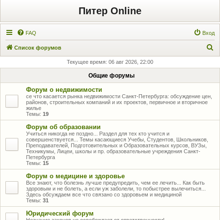
Питер Online
FAQ
Вход
П
Список форумов
о
Текущее время: 06 авг 2026, 22:00
и
Общие форумы
с
Форум о недвижимости
к
се что касается рынка недвижимости Санкт-Петербурга: обсуждение цен,
районов, строительных компаний и их проектов, первичное и вторичное
жилье
Темы:
19
Форум об образовании
Учиться никогда не поздно... Раздел для тех кто учится и
совершенствуется... Темы касающиеся Учебы, Студентов, Школьников,
Преподавателей, Подготовительных и Образовательных курсов, ВУЗы,
Техникумы, Лицеи, школы и пр. образовательные учреждения Санкт-
Петербурга
Темы:
15
Форум о медицине и здоровье
Все знают, что болезнь лучше предупредить, чем ее лечить... Как быть
здоровым и не болеть, а если уж заболели, то побыстрее вылечиться...
Здесь обсуждаем все что связано со здоровьем и медициной
Темы:
31
Юридический форум