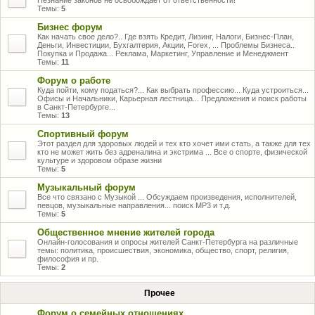
Незнание законов не освобождает от ответственности!
Темы:
5
Бизнес форум
Как начать свое дело?.. Где взять Кредит, Лизинг, Налоги, Бизнес-План,
Деньги, Инвестиции, Бухгалтерия, Акции, Forex, ... Проблемы Бизнеса..
Покупка и Продажа... Реклама, Маркетинг, Управление и Менеджмент
Темы:
11
Форум о работе
Куда пойти, кому податься?... Как выбрать профессию... Куда устроиться...
Офисы и Начальники, Карьерная лестница... Предложения и поиск работы
в Санкт-Петербурге...
Темы:
13
Спортивный форум
Этот раздел для здоровых людей и тех кто хочет ими стать, а также для тех
кто не может жить без адреналина и экстрима ... Все о спорте, физической
культуре и здоровом образе жизни
Темы:
5
Музыкальный форум
Все что связано с Музыкой ... Обсуждаем произведения, исполнителей,
певцов, музыкальные направления... поиск MP3 и т.д.
Темы:
5
Общественное мнение жителей города
Онлайн-голосования и опросы жителей Санкт-Петербурга на различные
темы: политика, происшествия, экономика, общество, спорт, религия,
философия и пр.
Темы:
2
Прочее
Форум о семейных отношениях