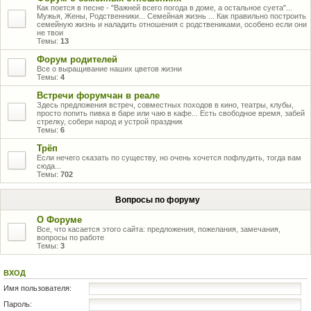
Как поется в песне - "Важней всего погода в доме, а остальное суета"...
Мужья, Жены, Родственники... Семейная жизнь ... Как правильно построить
семейную жизнь и наладить отношения с родствениками, особено если они
не твои
Темы:
13
Форум родителей
Все о выращивание наших цветов жизни
Темы:
4
Встречи форумчан в реале
Здесь предложения встреч, совместных походов в кино, театры, клубы,
просто попить пивка в баре или чаю в кафе... Есть свободное время, забей
стрелку, собери народ и устрой праздник
Темы:
6
Трёп
Если нечего сказать по существу, но очень хочется пофлудить, тогда вам
сюда...
Темы:
702
Вопросы по форуму
О Форуме
Все, что касается этого сайта: предложения, пожелания, замечания,
вопросы по работе
Темы:
3
ВХОД
Имя пользователя:
Пароль: