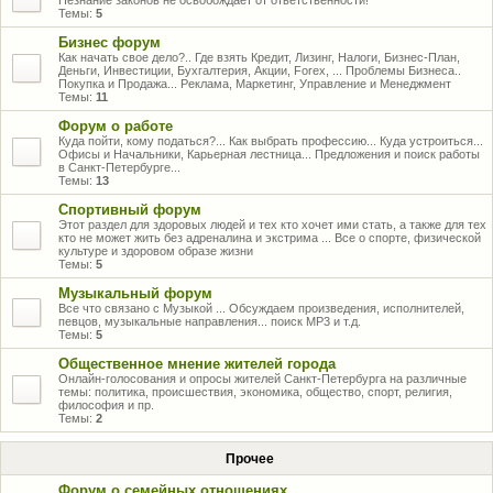
Незнание законов не освобождает от ответственности!
Темы:
5
Бизнес форум
Как начать свое дело?.. Где взять Кредит, Лизинг, Налоги, Бизнес-План,
Деньги, Инвестиции, Бухгалтерия, Акции, Forex, ... Проблемы Бизнеса..
Покупка и Продажа... Реклама, Маркетинг, Управление и Менеджмент
Темы:
11
Форум о работе
Куда пойти, кому податься?... Как выбрать профессию... Куда устроиться...
Офисы и Начальники, Карьерная лестница... Предложения и поиск работы
в Санкт-Петербурге...
Темы:
13
Спортивный форум
Этот раздел для здоровых людей и тех кто хочет ими стать, а также для тех
кто не может жить без адреналина и экстрима ... Все о спорте, физической
культуре и здоровом образе жизни
Темы:
5
Музыкальный форум
Все что связано с Музыкой ... Обсуждаем произведения, исполнителей,
певцов, музыкальные направления... поиск MP3 и т.д.
Темы:
5
Общественное мнение жителей города
Онлайн-голосования и опросы жителей Санкт-Петербурга на различные
темы: политика, происшествия, экономика, общество, спорт, религия,
философия и пр.
Темы:
2
Прочее
Форум о семейных отношениях