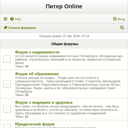
Питер Online
FAQ
Вход
П
Список форумов
о
Текущее время: 07 авг 2026, 07:14
и
Общие форумы
с
Форум о недвижимости
к
се что касается рынка недвижимости Санкт-Петербурга: обсуждение цен,
районов, строительных компаний и их проектов, первичное и вторичное
жилье
Темы:
19
Форум об образовании
Учиться никогда не поздно... Раздел для тех кто учится и
совершенствуется... Темы касающиеся Учебы, Студентов, Школьников,
Преподавателей, Подготовительных и Образовательных курсов, ВУЗы,
Техникумы, Лицеи, школы и пр. образовательные учреждения Санкт-
Петербурга
Темы:
15
Форум о медицине и здоровье
Все знают, что болезнь лучше предупредить, чем ее лечить... Как быть
здоровым и не болеть, а если уж заболели, то побыстрее вылечиться...
Здесь обсуждаем все что связано со здоровьем и медициной
Темы:
31
Юридический форум