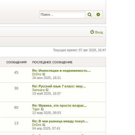
Поиск
Расширенный по
Вход
Текущее время: 07 авг 2026, 16:47
СООБЩЕНИЯ
ПОСЛЕДНЕЕ СООБЩЕНИЕ
Re: Инвестиции в недвижимость…
45
П
DrDre
е
18 июн 2025, 18:21
р
е
Re: Русский язык 7 класс: мор…
36
й
П
Sansara
т
е
19 май 2025, 16:07
и
р
к
е
п
й
Re: Мужики, это просто возрас…
о
80
т
П
Tiger
с
и
е
12 мар 2026, 09:03
л
к
р
е
п
е
д
Re: В чем разница между покуп…
о
13
й
н
П
DrDre
с
т
е
е
04 апр 2025, 07:41
л
и
м
р
е
к