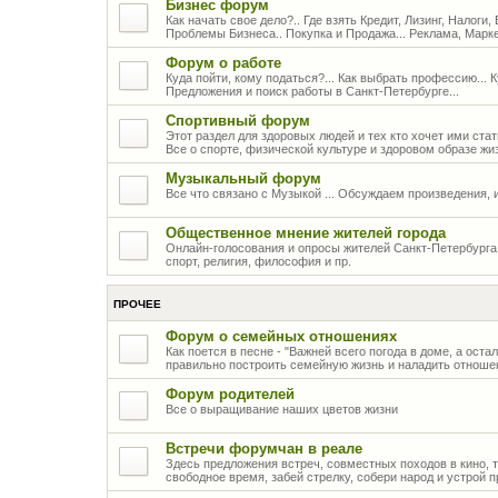
Бизнес форум
Как начать свое дело?.. Где взять Кредит, Лизинг, Налоги,
Проблемы Бизнеса.. Покупка и Продажа... Реклама, Марк
Форум о работе
Куда пойти, кому податься?... Как выбрать профессию... 
Предложения и поиск работы в Санкт-Петербурге...
Спортивный форум
Этот раздел для здоровых людей и тех кто хочет ими стать
Все о спорте, физической культуре и здоровом образе жи
Музыкальный форум
Все что связано с Музыкой ... Обсуждаем произведения, 
Общественное мнение жителей города
Онлайн-голосования и опросы жителей Санкт-Петербурга 
спорт, религия, философия и пр.
ПРОЧЕЕ
Форум о семейных отношениях
Как поется в песне - "Важней всего погода в доме, а оста
правильно построить семейную жизнь и наладить отношен
Форум родителей
Все о выращивание наших цветов жизни
Встречи форумчан в реале
Здесь предложения встреч, совместных походов в кино, те
свободное время, забей стрелку, собери народ и устрой п