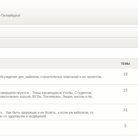
-Петербурге!
ТЕМЫ
19
бсуждение цен, районов, строительных компаний и их проектов,
15
и совершенствуется... Темы касающиеся Учебы, Студентов,
овательных курсов, ВУЗы, Техникумы, Лицеи, школы и пр.
31
... Как быть здоровым и не болеть, а если уж заболели, то
но со здоровьем и медициной
5