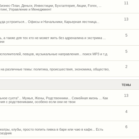
11
 Бизнес-План, Деньги, Инвестиции, Бухгалтерия, Акции, Forex, ...
етинг, Управление и Менеджмент
13
Куда устроиться... Офисы и Начальники, Карьерная лестница...
5
, а также для тех кто не может жить без адреналина и экстрима ...
зни
5
исполнителей, певцов, музыкальные направления... поиск MP3 и т.д.
2
на различные темы: политика, происшествия, экономика, общество,
ТЕМЫ
13
льное суета"... Мужья, Жены, Родственники... Семейная жизнь ... Как
ия с родствениками, особено если они не твои
4
6
атры, клубы, просто попить пивка в баре или чаю в кафе... Есть
раздник