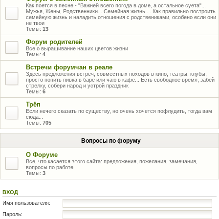
Как поется в песне - "Важней всего погода в доме, а остальное суета"...
Мужья, Жены, Родственники... Семейная жизнь ... Как правильно построить
семейную жизнь и наладить отношения с родствениками, особено если они
не твои
Темы:
13
Форум родителей
Все о выращивание наших цветов жизни
Темы:
4
Встречи форумчан в реале
Здесь предложения встреч, совместных походов в кино, театры, клубы,
просто попить пивка в баре или чаю в кафе... Есть свободное время, забей
стрелку, собери народ и устрой праздник
Темы:
6
Трёп
Если нечего сказать по существу, но очень хочется пофлудить, тогда вам
сюда...
Темы:
705
Вопросы по форуму
О Форуме
Все, что касается этого сайта: предложения, пожелания, замечания,
вопросы по работе
Темы:
3
ВХОД
Имя пользователя:
Пароль: