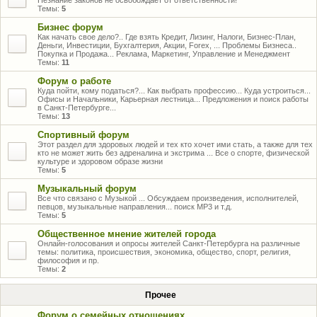
Незнание законов не освобождает от ответственности!
Темы:
5
Бизнес форум
Как начать свое дело?.. Где взять Кредит, Лизинг, Налоги, Бизнес-План,
Деньги, Инвестиции, Бухгалтерия, Акции, Forex, ... Проблемы Бизнеса..
Покупка и Продажа... Реклама, Маркетинг, Управление и Менеджмент
Темы:
11
Форум о работе
Куда пойти, кому податься?... Как выбрать профессию... Куда устроиться...
Офисы и Начальники, Карьерная лестница... Предложения и поиск работы
в Санкт-Петербурге...
Темы:
13
Спортивный форум
Этот раздел для здоровых людей и тех кто хочет ими стать, а также для тех
кто не может жить без адреналина и экстрима ... Все о спорте, физической
культуре и здоровом образе жизни
Темы:
5
Музыкальный форум
Все что связано с Музыкой ... Обсуждаем произведения, исполнителей,
певцов, музыкальные направления... поиск MP3 и т.д.
Темы:
5
Общественное мнение жителей города
Онлайн-голосования и опросы жителей Санкт-Петербурга на различные
темы: политика, происшествия, экономика, общество, спорт, религия,
философия и пр.
Темы:
2
Прочее
Форум о семейных отношениях