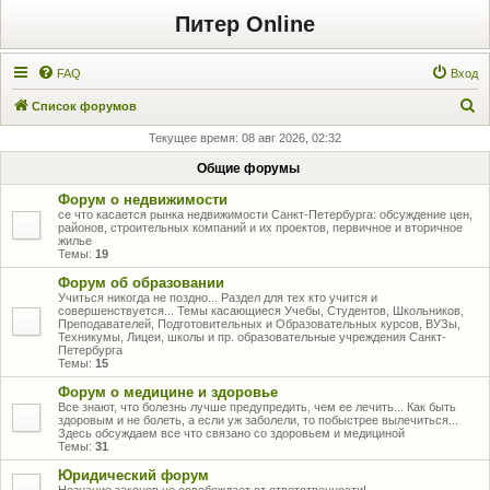
Питер Online
FAQ
Вход
П
Список форумов
о
Текущее время: 08 авг 2026, 02:32
и
Общие форумы
с
Форум о недвижимости
к
се что касается рынка недвижимости Санкт-Петербурга: обсуждение цен,
районов, строительных компаний и их проектов, первичное и вторичное
жилье
Темы:
19
Форум об образовании
Учиться никогда не поздно... Раздел для тех кто учится и
совершенствуется... Темы касающиеся Учебы, Студентов, Школьников,
Преподавателей, Подготовительных и Образовательных курсов, ВУЗы,
Техникумы, Лицеи, школы и пр. образовательные учреждения Санкт-
Петербурга
Темы:
15
Форум о медицине и здоровье
Все знают, что болезнь лучше предупредить, чем ее лечить... Как быть
здоровым и не болеть, а если уж заболели, то побыстрее вылечиться...
Здесь обсуждаем все что связано со здоровьем и медициной
Темы:
31
Юридический форум