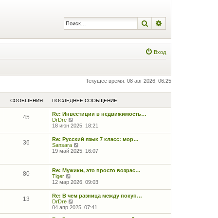
Поиск
Расширенный по
Вход
Текущее время: 08 авг 2026, 06:25
СООБЩЕНИЯ
ПОСЛЕДНЕЕ СООБЩЕНИЕ
Re: Инвестиции в недвижимость…
45
П
DrDre
е
18 июн 2025, 18:21
р
е
Re: Русский язык 7 класс: мор…
36
й
П
Sansara
т
е
19 май 2025, 16:07
и
р
к
е
п
й
Re: Мужики, это просто возрас…
о
80
т
П
Tiger
с
и
е
12 мар 2026, 09:03
л
к
р
е
п
е
д
Re: В чем разница между покуп…
о
13
й
н
П
DrDre
с
т
е
е
04 апр 2025, 07:41
л
и
м
р
е
к