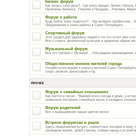
Бизнес форум
Как начать свое дело?.. Где взять Кредит, Лизинг, Налоги,
Проблемы Бизнеса.. Покупка и Продажа... Реклама, Марк
Форум о работе
Куда пойти, кому податься?... Как выбрать профессию... 
Предложения и поиск работы в Санкт-Петербурге...
Спортивный форум
Этот раздел для здоровых людей и тех кто хочет ими стать
Все о спорте, физической культуре и здоровом образе жи
Музыкальный форум
Все что связано с Музыкой ... Обсуждаем произведения, 
Общественное мнение жителей города
Онлайн-голосования и опросы жителей Санкт-Петербурга 
спорт, религия, философия и пр.
ПРОЧЕЕ
Форум о семейных отношениях
Как поется в песне - "Важней всего погода в доме, а оста
правильно построить семейную жизнь и наладить отношен
Форум родителей
Все о выращивание наших цветов жизни
Встречи форумчан в реале
Здесь предложения встреч, совместных походов в кино, те
свободное время, забей стрелку, собери народ и устрой п