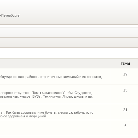
-Петербурге!
ТЕМЫ
19
бсуждение цен, районов, строительных компаний и их проектов,
15
и совершенствуется... Темы касающиеся Учебы, Студентов,
овательных курсов, ВУЗы, Техникумы, Лицеи, школы и пр.
31
... Как быть здоровым и не болеть, а если уж заболели, то
но со здоровьем и медициной
5