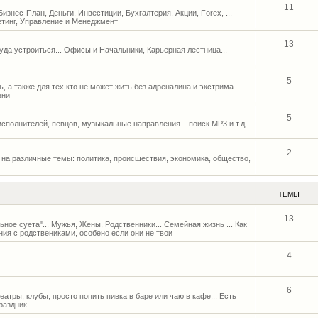
11
 Бизнес-План, Деньги, Инвестиции, Бухгалтерия, Акции, Forex, ...
етинг, Управление и Менеджмент
13
Куда устроиться... Офисы и Начальники, Карьерная лестница...
5
, а также для тех кто не может жить без адреналина и экстрима ...
зни
5
исполнителей, певцов, музыкальные направления... поиск MP3 и т.д.
2
на различные темы: политика, происшествия, экономика, общество,
ТЕМЫ
13
льное суета"... Мужья, Жены, Родственники... Семейная жизнь ... Как
ия с родствениками, особено если они не твои
4
6
атры, клубы, просто попить пивка в баре или чаю в кафе... Есть
раздник