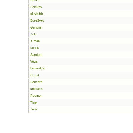
Hatiko
PortNox
plavilshik
BureSvet
Gungnir
Zoler
X-man
kontik
Sanders
Vega
krimenkov
Credit
Sansara
snickers
Roomer
Tiger
zeus