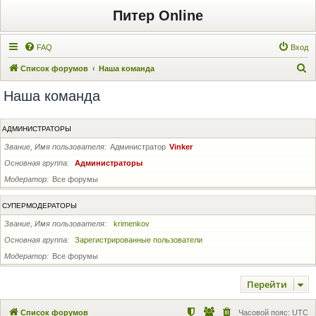
Питер Online
FAQ
Вход
П
Список форумов
Наша команда
о
Наша команда
и
с
АДМИНИСТРАТОРЫ
к
Звание, Имя пользователя
Администратор
Vinker
Основная группа
Администраторы
Модератор
Все форумы
СУПЕРМОДЕРАТОРЫ
Звание, Имя пользователя
krimenkov
Основная группа
Зарегистрированные пользователи
Модератор
Все форумы
Перейти
Список форумов
Часовой пояс:
UTC