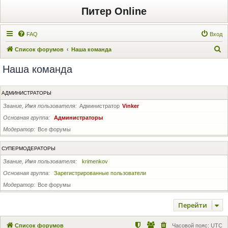
Питер Online
FAQ
Вход
П
Список форумов
Наша команда
о
Наша команда
и
с
АДМИНИСТРАТОРЫ
к
Звание, Имя пользователя
Администратор
Vinker
Основная группа
Администраторы
Модератор
Все форумы
СУПЕРМОДЕРАТОРЫ
Звание, Имя пользователя
krimenkov
Основная группа
Зарегистрированные пользователи
Модератор
Все форумы
Перейти
Список форумов
Часовой пояс:
UTC