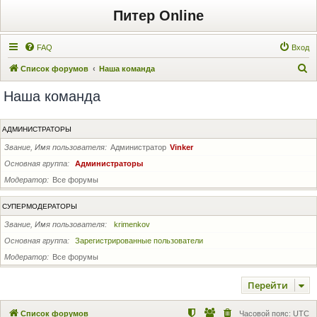
Питер Online
FAQ
Вход
П
Список форумов
Наша команда
о
Наша команда
и
с
АДМИНИСТРАТОРЫ
к
Звание, Имя пользователя
Администратор
Vinker
Основная группа
Администраторы
Модератор
Все форумы
СУПЕРМОДЕРАТОРЫ
Звание, Имя пользователя
krimenkov
Основная группа
Зарегистрированные пользователи
Модератор
Все форумы
Перейти
Список форумов
Часовой пояс:
UTC