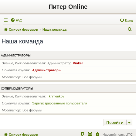
Питер Online
FAQ
Вход
П
Список форумов
Наша команда
о
Наша команда
и
с
АДМИНИСТРАТОРЫ
к
Звание, Имя пользователя
Администратор
Vinker
Основная группа
Администраторы
Модератор
Все форумы
СУПЕРМОДЕРАТОРЫ
Звание, Имя пользователя
krimenkov
Основная группа
Зарегистрированные пользователи
Модератор
Все форумы
Перейти
Список форумов
Часовой пояс:
UTC