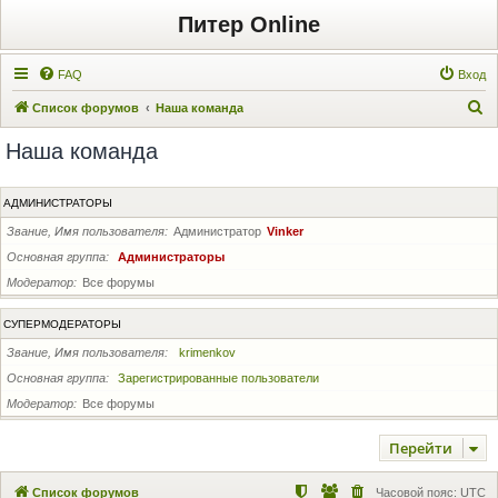
Питер Online
FAQ
Вход
П
Список форумов
Наша команда
о
Наша команда
и
с
АДМИНИСТРАТОРЫ
к
Звание, Имя пользователя
Администратор
Vinker
Основная группа
Администраторы
Модератор
Все форумы
СУПЕРМОДЕРАТОРЫ
Звание, Имя пользователя
krimenkov
Основная группа
Зарегистрированные пользователи
Модератор
Все форумы
Перейти
Список форумов
Часовой пояс:
UTC