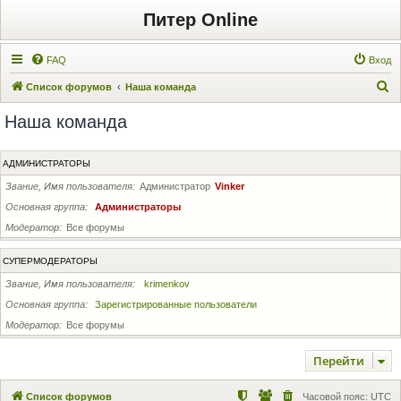
Питер Online
FAQ
Вход
П
Список форумов
Наша команда
о
Наша команда
и
с
АДМИНИСТРАТОРЫ
к
Звание, Имя пользователя
Администратор
Vinker
Основная группа
Администраторы
Модератор
Все форумы
СУПЕРМОДЕРАТОРЫ
Звание, Имя пользователя
krimenkov
Основная группа
Зарегистрированные пользователи
Модератор
Все форумы
Перейти
Список форумов
Часовой пояс:
UTC