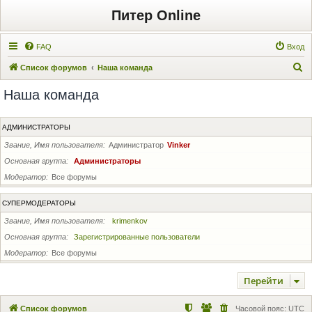
Питер Online
FAQ
Вход
П
Список форумов
Наша команда
о
Наша команда
и
с
АДМИНИСТРАТОРЫ
к
Звание, Имя пользователя
Администратор
Vinker
Основная группа
Администраторы
Модератор
Все форумы
СУПЕРМОДЕРАТОРЫ
Звание, Имя пользователя
krimenkov
Основная группа
Зарегистрированные пользователи
Модератор
Все форумы
Перейти
Список форумов
Часовой пояс:
UTC