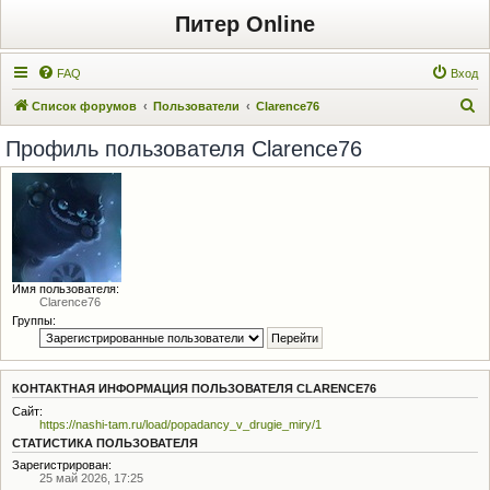
Питер Online
FAQ
Вход
П
Список форумов
Пользователи
Clarence76
о
Профиль пользователя Clarence76
и
с
к
Имя пользователя:
Clarence76
Группы:
КОНТАКТНАЯ ИНФОРМАЦИЯ ПОЛЬЗОВАТЕЛЯ CLARENCE76
Сайт:
https://nashi-tam.ru/load/popadancy_v_drugie_miry/1
СТАТИСТИКА ПОЛЬЗОВАТЕЛЯ
Зарегистрирован:
25 май 2026, 17:25