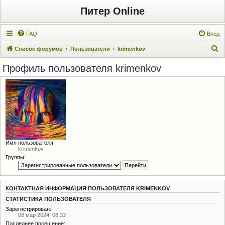
Питер Online
FAQ
Вход
П
Список форумов
Пользователи
krimenkov
о
Профиль пользователя krimenkov
и
с
к
Имя пользователя:
krimenkov
Группы:
КОНТАКТНАЯ ИНФОРМАЦИЯ ПОЛЬЗОВАТЕЛЯ KRIMENKOV
СТАТИСТИКА ПОЛЬЗОВАТЕЛЯ
Зарегистрирован:
08 мар 2024, 08:33
Последнее посещение: