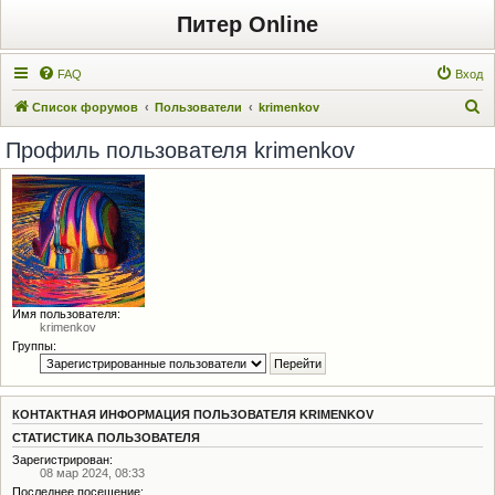
Питер Online
FAQ
Вход
П
Список форумов
Пользователи
krimenkov
о
Профиль пользователя krimenkov
и
с
к
Имя пользователя:
krimenkov
Группы:
КОНТАКТНАЯ ИНФОРМАЦИЯ ПОЛЬЗОВАТЕЛЯ KRIMENKOV
СТАТИСТИКА ПОЛЬЗОВАТЕЛЯ
Зарегистрирован:
08 мар 2024, 08:33
Последнее посещение: