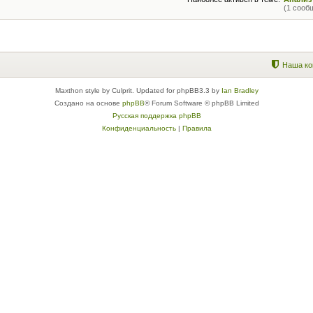
(1 сооб
Наша ко
Maxthon style by Culprit. Updated for phpBB3.3 by
Ian Bradley
Создано на основе
phpBB
® Forum Software © phpBB Limited
Русская поддержка phpBB
Конфиденциальность
|
Правила