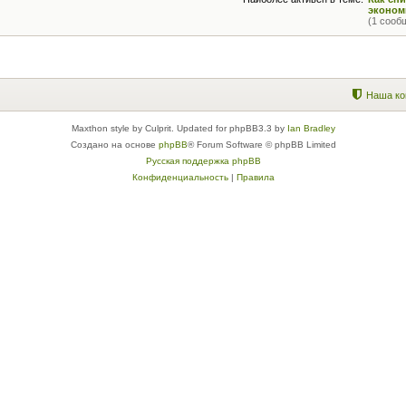
эконом
(1 сооб
Наша ко
Maxthon style by Culprit. Updated for phpBB3.3 by
Ian Bradley
Создано на основе
phpBB
® Forum Software © phpBB Limited
Русская поддержка phpBB
Конфиденциальность
|
Правила