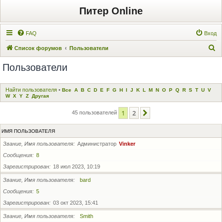
Питер Online
FAQ
Вход
П
Список форумов
Пользователи
о
Пользователи
и
с
Найти пользователя
•
Все
A
B
C
D
E
F
G
H
I
J
K
L
M
N
O
P
Q
R
S
T
U
V
к
W
X
Y
Z
Другая
1
2
След.
45 пользователей
ИМЯ ПОЛЬЗОВАТЕЛЯ
Звание, Имя пользователя
Администратор
Vinker
Сообщения
8
Зарегистрирован
18 июл 2023, 10:19
Звание, Имя пользователя
bard
Сообщения
5
Зарегистрирован
03 окт 2023, 15:41
Звание, Имя пользователя
Smith