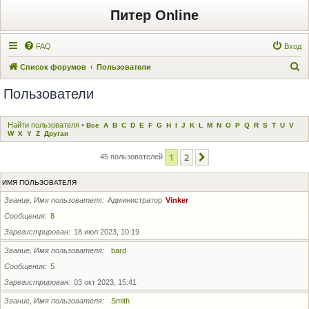
Питер Online
FAQ
Вход
П
Список форумов
Пользователи
о
Пользователи
и
с
Найти пользователя
•
Все
A
B
C
D
E
F
G
H
I
J
K
L
M
N
O
P
Q
R
S
T
U
V
к
W
X
Y
Z
Другая
1
2
След.
45 пользователей
ИМЯ ПОЛЬЗОВАТЕЛЯ
Звание, Имя пользователя
Администратор
Vinker
Сообщения
8
Зарегистрирован
18 июл 2023, 10:19
Звание, Имя пользователя
bard
Сообщения
5
Зарегистрирован
03 окт 2023, 15:41
Звание, Имя пользователя
Smith