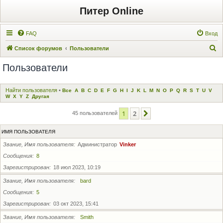
Питер Online
FAQ
Вход
П
Список форумов
Пользователи
о
Пользователи
и
с
Найти пользователя
•
Все
A
B
C
D
E
F
G
H
I
J
K
L
M
N
O
P
Q
R
S
T
U
V
к
W
X
Y
Z
Другая
1
2
След.
45 пользователей
ИМЯ ПОЛЬЗОВАТЕЛЯ
Звание, Имя пользователя
Администратор
Vinker
Сообщения
8
Зарегистрирован
18 июл 2023, 10:19
Звание, Имя пользователя
bard
Сообщения
5
Зарегистрирован
03 окт 2023, 15:41
Звание, Имя пользователя
Smith