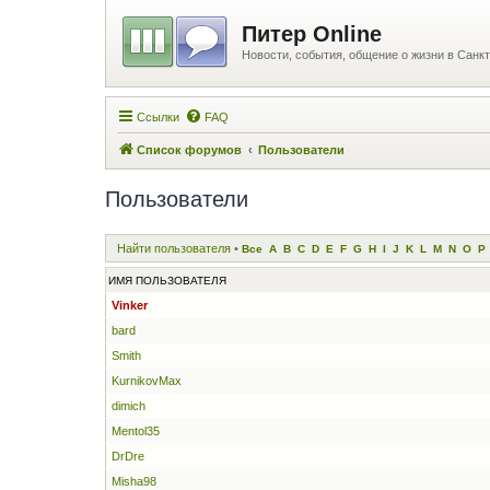
Питер Online
Новости, события, общение о жизни в Санкт
Ссылки
FAQ
Список форумов
Пользователи
Пользователи
Найти пользователя
•
Все
A
B
C
D
E
F
G
H
I
J
K
L
M
N
O
P
ИМЯ ПОЛЬЗОВАТЕЛЯ
Vinker
bard
Smith
KurnikovMax
dimich
Mentol35
DrDre
Misha98