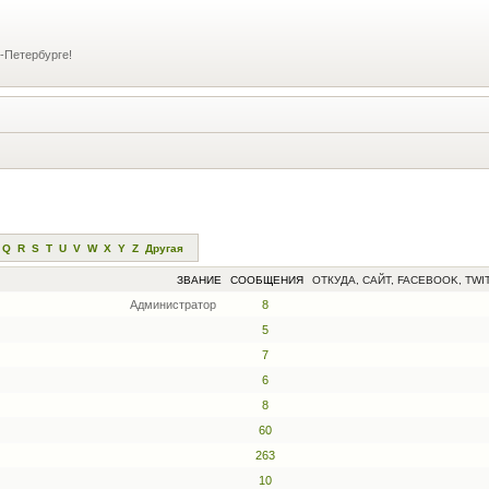
-Петербурге!
Q
R
S
T
U
V
W
X
Y
Z
Другая
ЗВАНИЕ
СООБЩЕНИЯ
ОТКУДА, САЙТ, FACEBOOK, TWI
Администратор
8
5
7
6
8
60
263
10