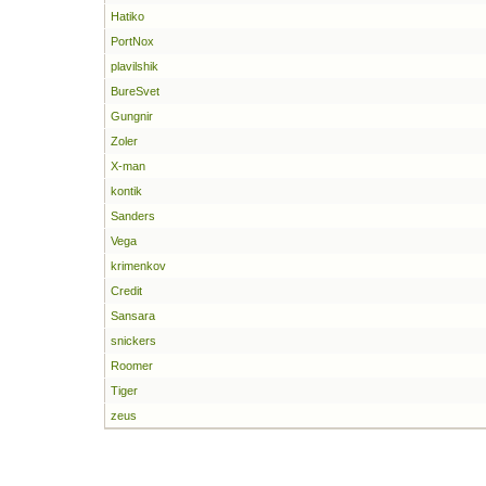
Hatiko
PortNox
plavilshik
BureSvet
Gungnir
Zoler
X-man
kontik
Sanders
Vega
krimenkov
Credit
Sansara
snickers
Roomer
Tiger
zeus