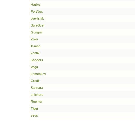
Hatiko
PortNox
plavilshik
BureSvet
Gungnir
Zoler
X-man
kontik
Sanders
Vega
krimenkov
Credit
Sansara
snickers
Roomer
Tiger
zeus