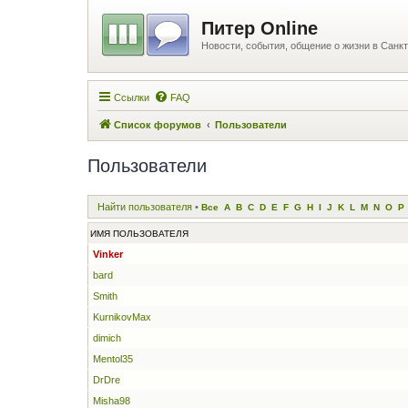
Питер Online
Новости, события, общение о жизни в Санкт
Ссылки
FAQ
Список форумов
Пользователи
Пользователи
Найти пользователя
•
Все
A
B
C
D
E
F
G
H
I
J
K
L
M
N
O
P
ИМЯ ПОЛЬЗОВАТЕЛЯ
Vinker
bard
Smith
KurnikovMax
dimich
Mentol35
DrDre
Misha98