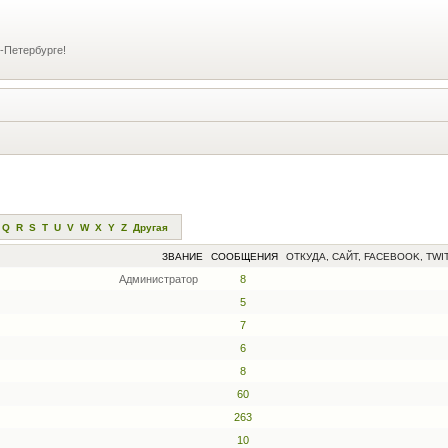
-Петербурге!
Q
R
S
T
U
V
W
X
Y
Z
Другая
ЗВАНИЕ
СООБЩЕНИЯ
ОТКУДА, САЙТ, FACEBOOK, TWI
Администратор
8
5
7
6
8
60
263
10