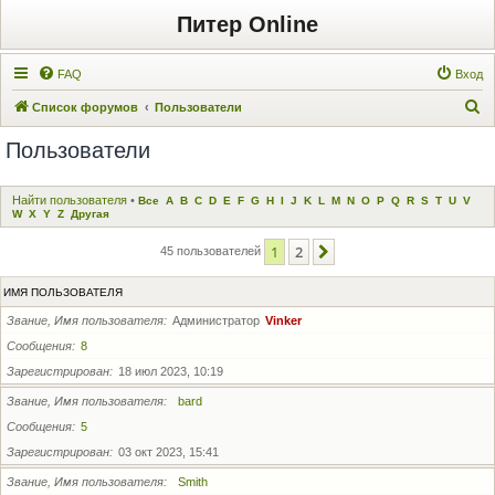
Питер Online
FAQ
Вход
П
Список форумов
Пользователи
о
Пользователи
и
с
Найти пользователя
•
Все
A
B
C
D
E
F
G
H
I
J
K
L
M
N
O
P
Q
R
S
T
U
V
к
W
X
Y
Z
Другая
1
2
След.
45 пользователей
ИМЯ ПОЛЬЗОВАТЕЛЯ
Звание, Имя пользователя
Администратор
Vinker
Сообщения
8
Зарегистрирован
18 июл 2023, 10:19
Звание, Имя пользователя
bard
Сообщения
5
Зарегистрирован
03 окт 2023, 15:41
Звание, Имя пользователя
Smith