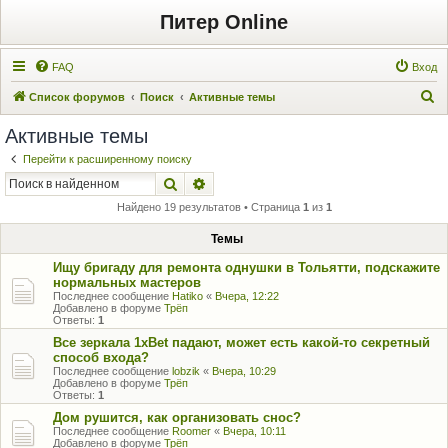
Питер Online
FAQ
Вход
П
Список форумов
Поиск
Активные темы
о
Активные темы
и
Перейти к расширенному поиску
с
Поиск
Расширенный поиск
к
Найдено 19 результатов • Страница
1
из
1
Темы
Ищу бригаду для ремонта однушки в Тольятти, подскажите
нормальных мастеров
Последнее сообщение
Hatiko
«
Вчера, 12:22
Добавлено в форуме
Трёп
Ответы:
1
Все зеркала 1xBet падают, может есть какой-то секретный
способ входа?
Последнее сообщение
lobzik
«
Вчера, 10:29
Добавлено в форуме
Трёп
Ответы:
1
Дом рушится, как организовать снос?
Последнее сообщение
Roomer
«
Вчера, 10:11
Добавлено в форуме
Трёп