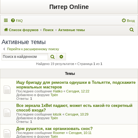
Питер Online
FAQ
Вход
П
Список форумов
Поиск
Активные темы
о
Активные темы
и
Перейти к расширенному поиску
с
Поиск
Расширенный поиск
к
Найдено 19 результатов • Страница
1
из
1
Темы
Ищу бригаду для ремонта однушки в Тольятти, подскажите
нормальных мастеров
Последнее сообщение
Hatiko
«
Сегодня, 12:22
Добавлено в форуме
Трёп
Ответы:
1
Все зеркала 1xBet падают, может есть какой-то секретный
способ входа?
Последнее сообщение
lobzik
«
Сегодня, 10:29
Добавлено в форуме
Трёп
Ответы:
1
Дом рушится, как организовать снос?
Последнее сообщение
Roomer
«
Сегодня, 10:11
Добавлено в форуме
Трёп