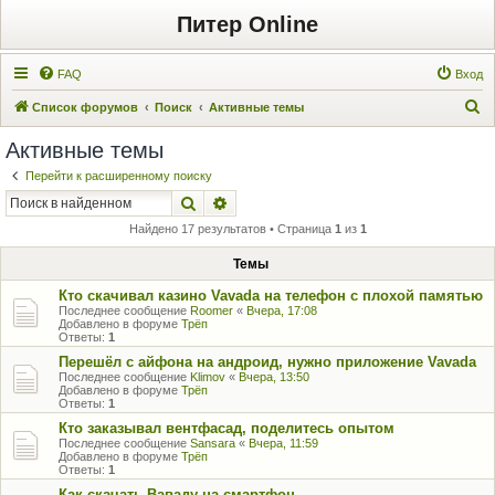
Питер Online
FAQ
Вход
П
Список форумов
Поиск
Активные темы
о
Активные темы
и
Перейти к расширенному поиску
с
Поиск
Расширенный поиск
к
Найдено 17 результатов • Страница
1
из
1
Темы
Кто скачивал казино Vavada на телефон с плохой памятью
Последнее сообщение
Roomer
«
Вчера, 17:08
Добавлено в форуме
Трёп
Ответы:
1
Перешёл с айфона на андроид, нужно приложение Vavada
Последнее сообщение
Klimov
«
Вчера, 13:50
Добавлено в форуме
Трёп
Ответы:
1
Кто заказывал вентфасад, поделитесь опытом
Последнее сообщение
Sansara
«
Вчера, 11:59
Добавлено в форуме
Трёп
Ответы:
1
Как скачать Ваваду на смартфон