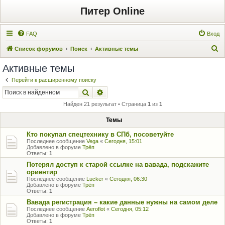
Питер Online
FAQ
Вход
П
Список форумов
Поиск
Активные темы
о
Активные темы
и
Перейти к расширенному поиску
с
Поиск
Расширенный поиск
к
Найден 21 результат • Страница
1
из
1
Темы
Кто покупал спецтехнику в СПб, посоветуйте
Последнее сообщение
Vega
«
Сегодня, 15:01
Добавлено в форуме
Трёп
Ответы:
1
Потерял доступ к старой ссылке на вавада, подскажите
ориентир
Последнее сообщение
Lucker
«
Сегодня, 06:30
Добавлено в форуме
Трёп
Ответы:
1
Вавада регистрация – какие данные нужны на самом деле
Последнее сообщение
Aeroflot
«
Сегодня, 05:12
Добавлено в форуме
Трёп
Ответы:
1