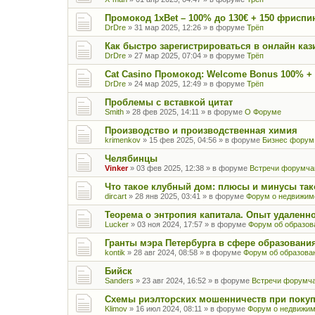
Промокод 1xBet – 100% до 130€ + 150 фриспи
DrDre
»
31 мар 2025, 12:26
» в форуме
Трёп
Как быстро зарегистрироваться в онлайн кази
DrDre
»
27 мар 2025, 07:04
» в форуме
Трёп
Cat Casino Промокод: Welcome Bonus 100% + 
DrDre
»
24 мар 2025, 12:49
» в форуме
Трёп
Проблемы с вставкой цитат
Smith
»
28 фев 2025, 14:11
» в форуме
О Форуме
Производство и производственная химия
krimenkov
»
15 фев 2025, 04:56
» в форуме
Бизнес форум
Челябинцы
Vinker
»
03 фев 2025, 12:38
» в форуме
Встречи форумча
Что такое клубный дом: плюсы и минусы так
dircart
»
28 янв 2025, 03:41
» в форуме
Форум о недвижим
Теорема о энтропия капитала. Опыт удаленн
Lucker
»
03 ноя 2024, 17:57
» в форуме
Форум об образов
Гранты мэра Петербурга в сфере образовани
kontik
»
28 авг 2024, 08:58
» в форуме
Форум об образова
Бийск
Sanders
»
23 авг 2024, 16:52
» в форуме
Встречи форумча
Схемы риэлторских мошенничеств при покуп
Klimov
»
16 июл 2024, 08:11
» в форуме
Форум о недвижим