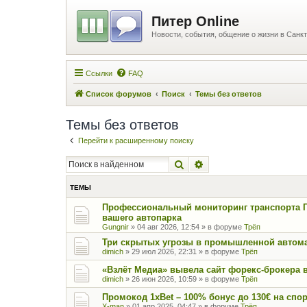
Питер Online
Новости, события, общение о жизни в Санкт
Ссылки
FAQ
Список форумов
Поиск
Темы без ответов
Темы без ответов
Перейти к расширенному поиску
Поиск
Расширенный поиск
ТЕМЫ
Профессиональный мониторинг транспорта 
вашего автопарка
Gungnir
»
04 авг 2026, 12:54
» в форуме
Трёп
Три скрытых угрозы в промышленной автома
dimich
»
29 июл 2026, 22:31
» в форуме
Трёп
«Взлёт Медиа» вывела сайт форекс-брокера 
dimich
»
26 июн 2026, 10:59
» в форуме
Трёп
Промокод 1xBet – 100% бонус до 130€ на спо
X-man
»
01 апр 2025, 04:47
» в форуме
Трёп