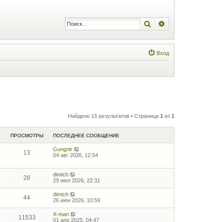
Поиск
Расширенный по
Вход
Найдено 15 результатов • Страница
1
из
1
ПРОСМОТРЫ
ПОСЛЕДНЕЕ СООБЩЕНИЕ
Gungnir
13
04 авг 2026, 12:54
dimich
28
29 июл 2026, 22:31
dimich
44
26 июн 2026, 10:59
X-man
11533
01 апр 2025, 04:47