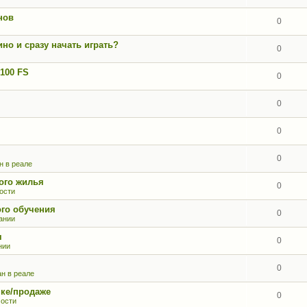
нов
0
но и сразу начать играть?
0
100 FS
0
0
0
0
н в реале
ого жилья
0
ости
ого обучения
0
ании
я
0
нии
0
н в реале
ке/продаже
0
ости