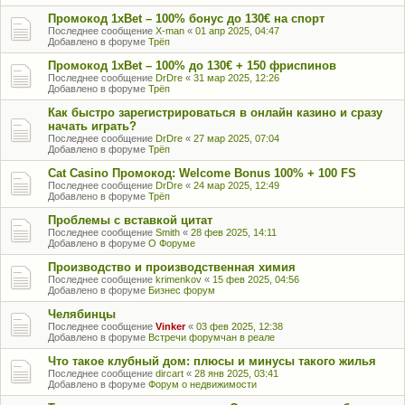
Промокод 1xBet – 100% бонус до 130€ на спорт
Последнее сообщение
X-man
«
01 апр 2025, 04:47
Добавлено в форуме
Трёп
Промокод 1xBet – 100% до 130€ + 150 фриспинов
Последнее сообщение
DrDre
«
31 мар 2025, 12:26
Добавлено в форуме
Трёп
Как быстро зарегистрироваться в онлайн казино и сразу
начать играть?
Последнее сообщение
DrDre
«
27 мар 2025, 07:04
Добавлено в форуме
Трёп
Cat Casino Промокод: Welcome Bonus 100% + 100 FS
Последнее сообщение
DrDre
«
24 мар 2025, 12:49
Добавлено в форуме
Трёп
Проблемы с вставкой цитат
Последнее сообщение
Smith
«
28 фев 2025, 14:11
Добавлено в форуме
О Форуме
Производство и производственная химия
Последнее сообщение
krimenkov
«
15 фев 2025, 04:56
Добавлено в форуме
Бизнес форум
Челябинцы
Последнее сообщение
Vinker
«
03 фев 2025, 12:38
Добавлено в форуме
Встречи форумчан в реале
Что такое клубный дом: плюсы и минусы такого жилья
Последнее сообщение
dircart
«
28 янв 2025, 03:41
Добавлено в форуме
Форум о недвижимости