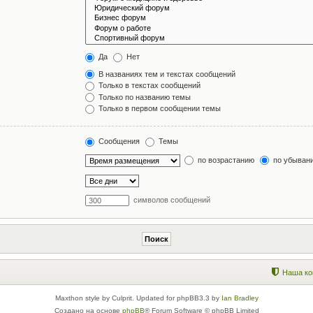
Да
Нет
В названиях тем и текстах сообщений
Только в текстах сообщений
Только по названию темы
Только в первом сообщении темы
Сообщения
Темы
по возрастанию
по убыван
символов сообщений
Наша ко
Maxthon style by Culprit. Updated for phpBB3.3 by
Ian Bradley
Создано на основе
phpBB
® Forum Software © phpBB Limited