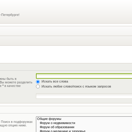
-Петербурге!
лжны быть в
Искать все слова
 Вы можете разделить
те
*
в качестве
Искать любое слово/поиск с языком запросов
. Поиск в подфорумах
ующую опцию ниже.