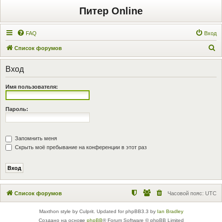
Питер Online
FAQ
Вход
П
Список форумов
о
Вход
и
с
Имя пользователя:
к
Пароль:
Запомнить меня
Скрыть моё пребывание на конференции в этот раз
Список форумов
Часовой пояс:
UTC
Maxthon style by Culprit. Updated for phpBB3.3 by
Ian Bradley
Создано на основе
phpBB
® Forum Software © phpBB Limited