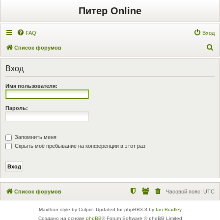
Питер Online
FAQ
Вход
П
Список форумов
о
Вход
и
с
Имя пользователя:
к
Пароль:
Запомнить меня
Скрыть моё пребывание на конференции в этот раз
Список форумов
Часовой пояс:
UTC
Maxthon style by Culprit. Updated for phpBB3.3 by
Ian Bradley
Создано на основе
phpBB
® Forum Software © phpBB Limited