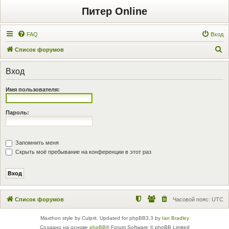
Питер Online
FAQ
Вход
П
Список форумов
о
Вход
и
с
Имя пользователя:
к
Пароль:
Запомнить меня
Скрыть моё пребывание на конференции в этот раз
Список форумов
Часовой пояс:
UTC
Maxthon style by Culprit. Updated for phpBB3.3 by
Ian Bradley
Создано на основе
phpBB
® Forum Software © phpBB Limited