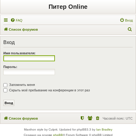
Питер Online
FAQ
Вход
П
Список форумов
о
Вход
и
с
Имя пользователя:
к
Пароль:
Запомнить меня
Скрыть моё пребывание на конференции в этот раз
Список форумов
Часовой пояс:
UTC
Maxthon style by Culprit. Updated for phpBB3.3 by
Ian Bradley
Создано на основе
phpBB
® Forum Software © phpBB Limited